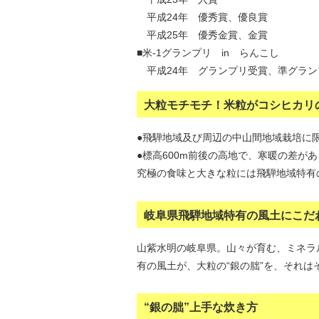
平成24年 優秀賞、優良賞
平成25年 優秀金賞、金賞
■米-1グランプリ in らんこし
平成24年 グランプリ受賞、準グラン
大粒モチモチ！米粒がコシヒカリの
●飛騨地域及び周辺の中山間地域栽培に
●標高600m前後の高地で、寒暖の差が
究極の食味と大きな粒には飛騨地域特有
岐阜県飛騨地域特有の風土にこだ
山紫水明の岐阜県。山々が育む、ミネラ
有の風土が、大粒の“銀の朏”を、それは
“銀の朏”上手な炊き方