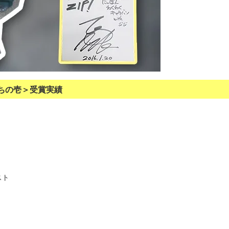
ちの壱＞受賞実績
スト