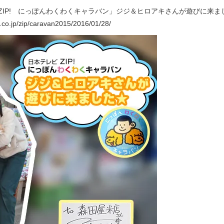
ビZIP! にっぽんわくわくキャラバン」ジジ＆ヒロアキさんが遊びに来ま
v.co.jp/zip/caravan2015/2016/01/28/