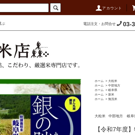
アカウント
03-
選ぶ
電話注文・お問合せ
ホーム
>
大粒米
ホーム
>
中部地方
ホーム
>
岐阜県
ホーム
>
新米
ホーム
>
無洗米
大粒米
中部地方
岐阜
【令和7年度