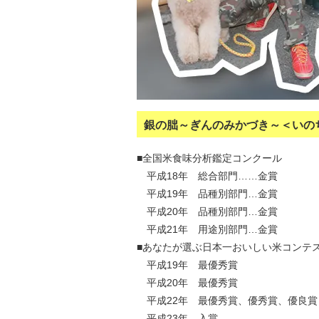
銀の朏～ぎんのみかづき～＜いの
■全国米食味分析鑑定コンクール
平成18年 総合部門……金賞
平成19年 品種別部門…金賞
平成20年 品種別部門…金賞
平成21年 用途別部門…金賞
■あなたが選ぶ日本一おいしい米コンテ
平成19年 最優秀賞
平成20年 最優秀賞
平成22年 最優秀賞、優秀賞、優良賞
平成23年 入賞