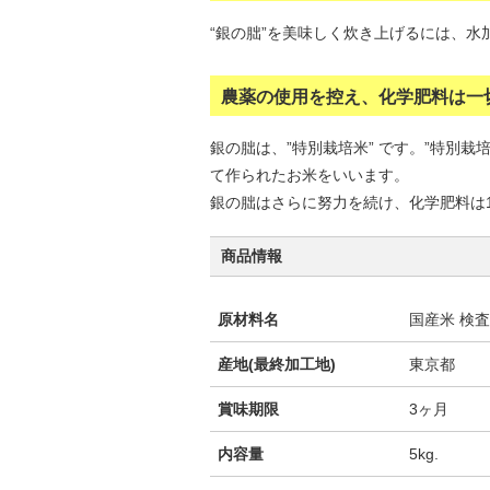
“銀の朏”を美味しく炊き上げるには、
農薬の使用を控え、化学肥料は一
銀の朏は、”特別栽培米” です。”特別
て作られたお米をいいます。
銀の朏はさらに努力を続け、化学肥料は
商品情報
原材料名
国産米 検
産地(最終加工地)
東京都
賞味期限
3ヶ月
内容量
5kg.