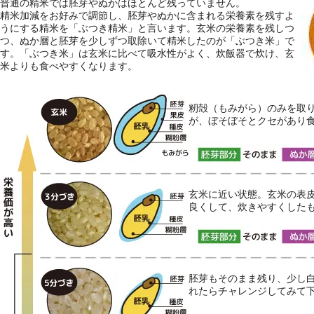
普通の精米では胚芽やぬかはほとんど残っていません。
精米加減をお好みで調節し、胚芽やぬかに含まれる栄養素を残すよ
うにする精米を「ぶつき精米」と言います。玄米の栄養素を残しつ
つ、ぬか層と胚芽を少しずつ取除いて精米したのが「ぶつき米」で
す。「ぶつき米」は玄米に比べて吸水性がよく、炊飯器で炊け、玄
米よりも食べやすくなります。
籾殻（もみがら）のみを取り
が、ぼそぼそとクセがあり
玄米に近い状態。玄米の表皮
良くして、炊きやすくした
胚芽もそのまま残り、少し白
れたらチャレンジしてみて